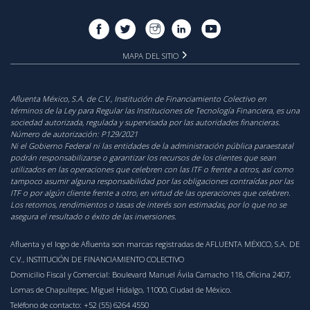
MAPA DEL SITIO
Afluenta México, S.A. de C.V., Institución de Financiamiento Colectivo en
términos de la Ley para Regular las Instituciones de Tecnología Financiera, es una
sociedad autorizada, regulada y supervisada por las autoridades financieras.
Número de autorización:
P129/2021
‍Ni el Gobierno Federal ni las entidades de la administración pública paraestatal
podrán responsabilizarse o garantizar los recursos de los clientes que sean
utilizados en las operaciones que celebren con las ITF o frente a otros, así como
tampoco asumir alguna responsabilidad por las obligaciones contraídas por las
ITF o por algún cliente frente a otro, en virtud de las operaciones que celebren.
Los retornos, rendimientos o tasas de interés son estimadas, por lo que no se
asegura el resultado o éxito de las inversiones.
Afluenta y el logo de Afluenta son marcas registradas de AFLUENTA MÉXICO, S.A. DE
C.V., INSTITUCIÓN DE FINANCIAMIENTO COLECTIVO
Domicilio Fiscal y Comercial: Boulevard Manuel Ávila Camacho 118, Oficina 2407,
Lomas de Chapultepec, Miguel Hidalgo, 11000, Ciudad de México.
Teléfono de contacto:
+52 (55) 6264 4550