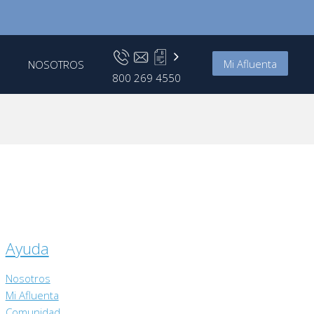
Mi Afluenta
NOSOTROS
800 269 4550
Ayuda
Nosotros
Mi Afluenta
Comunidad