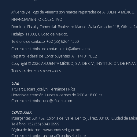
Afluenta y el logo de Afluenta son marcas registradas de AFLUENTA MÉXICO,
FINANCIAMIENTO COLECTIVO
Domicilio Fiscal y Comercial: Boulevard Manuel Ávila Camacho 118, Oficina 
Hidalgo, 11000, Ciudad de México.
Teléfono de contacto:
+52 (55) 6264 4550
Correo electrónico de contacto:
info@afluenta.mx
Registro Federal de Contribuyentes: AFF141017BC2
Copyright © 2026 AFLUENTA MÉXICO, S.A. DE C.V., INSTITUCIÓN DE FI
Todos los derechos reservados.
UNE
Titular: Dzoara Jocelyn Hernández Ríos
Horario de atención: Lunes a viernes de 9:00 a 18:00 hs.
Correo electrónico:
une@afluenta.com
CONDUSEF:
Insurgentes Sur 762, Colonia del Valle, Benito Juárez, 03100, Ciudad de Méx
Teléfono: +52 (55) 5340 0999
Página de Internet:
www.condusef.gob.mx
Correo electrónico:
asesoria@condusef.gob.mx