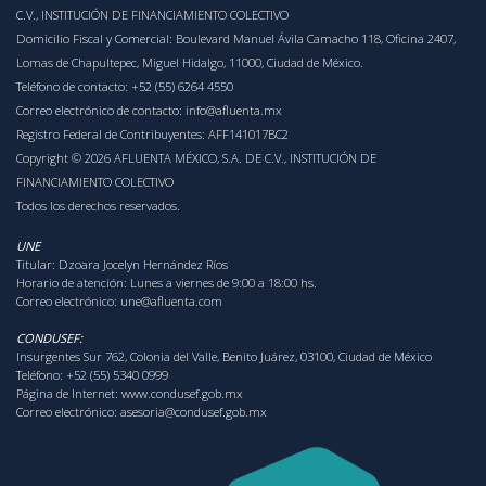
C.V., INSTITUCIÓN DE FINANCIAMIENTO COLECTIVO
Domicilio Fiscal y Comercial: Boulevard Manuel Ávila Camacho 118, Oficina 2407,
Lomas de Chapultepec, Miguel Hidalgo, 11000, Ciudad de México.
Teléfono de contacto:
+52 (55) 6264 4550
Correo electrónico de contacto:
info@afluenta.mx
Registro Federal de Contribuyentes: AFF141017BC2
Copyright © 2026 AFLUENTA MÉXICO, S.A. DE C.V., INSTITUCIÓN DE
FINANCIAMIENTO COLECTIVO
Todos los derechos reservados.
UNE
Titular: Dzoara Jocelyn Hernández Ríos
Horario de atención: Lunes a viernes de 9:00 a 18:00 hs.
Correo electrónico:
une@afluenta.com
CONDUSEF:
Insurgentes Sur 762, Colonia del Valle, Benito Juárez, 03100, Ciudad de México
Teléfono: +52 (55) 5340 0999
Página de Internet:
www.condusef.gob.mx
Correo electrónico:
asesoria@condusef.gob.mx