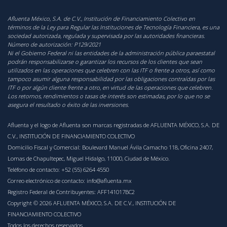
Afluenta México, S.A. de C.V., Institución de Financiamiento Colectivo en
términos de la Ley para Regular las Instituciones de Tecnología Financiera, es una
sociedad autorizada, regulada y supervisada por las autoridades financieras.
Número de autorización:
P129/2021
‍Ni el Gobierno Federal ni las entidades de la administración pública paraestatal
podrán responsabilizarse o garantizar los recursos de los clientes que sean
utilizados en las operaciones que celebren con las ITF o frente a otros, así como
tampoco asumir alguna responsabilidad por las obligaciones contraídas por las
ITF o por algún cliente frente a otro, en virtud de las operaciones que celebren.
Los retornos, rendimientos o tasas de interés son estimadas, por lo que no se
asegura el resultado o éxito de las inversiones.
Afluenta y el logo de Afluenta son marcas registradas de AFLUENTA MÉXICO, S.A. DE
C.V., INSTITUCIÓN DE FINANCIAMIENTO COLECTIVO
Domicilio Fiscal y Comercial: Boulevard Manuel Ávila Camacho 118, Oficina 2407,
Lomas de Chapultepec, Miguel Hidalgo, 11000, Ciudad de México.
Teléfono de contacto:
+52 (55) 6264 4550
Correo electrónico de contacto:
info@afluenta.mx
Registro Federal de Contribuyentes: AFF141017BC2
Copyright © 2026 AFLUENTA MÉXICO, S.A. DE C.V., INSTITUCIÓN DE
FINANCIAMIENTO COLECTIVO
Todos los derechos reservados.