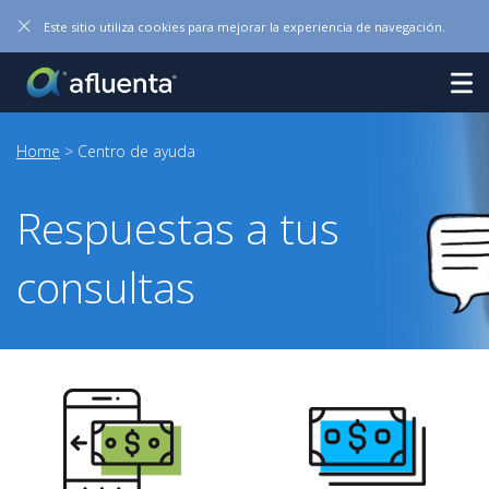
×
Este sitio utiliza cookies para mejorar la experiencia de navegación.
Home
> Centro de ayuda
Respuestas a tus
consultas