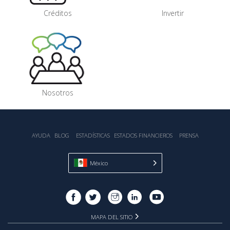
Créditos
Invertir
Nosotros
AYUDA
BLOG
ESTADÍSTICA‎S
ESTADOS FINANCIEROS
PRENSA
México
MAPA DEL SITIO